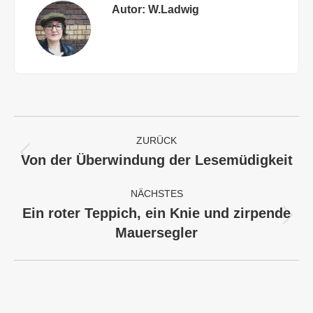
Autor:
W.Ladwig
Kommentarnavigation
ZURÜCK
Von der Überwindung der Lesemüdigkeit
Vorheriger
Beitrag:
NÄCHSTES
Ein roter Teppich, ein Knie und zirpende
Nächster
Mauersegler
Beitrag: