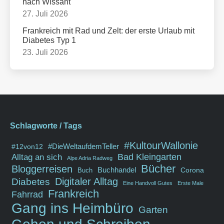
nach Wissant
27. Juli 2026
Frankreich mit Rad und Zelt: der erste Urlaub mit
Diabetes Typ 1
23. Juli 2026
Schlagworte / Tags
#KultourWallonie
#DieWeltaufdemTeller
#12von12
Bad Kleingarten
Alltag an sich
Alpe Adria Radweg
Bücher
Bloggerreisen
Buchhandel
Corona
Buch
Diabetes
Digitaler Alltag
Eine Handvoll Gutes
Erste Male
Frankreich
Fahrrad
Gang ins Heimbüro
Garten