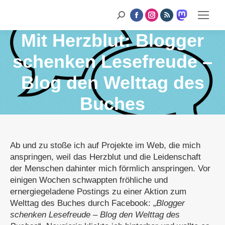
Mastodon
Search:
Facebook
Instagram
RSS
page
opens
page
page
page
Mit Herzblut: Blogger
in
new
opens
opens
opens
window
schenken Lesefreude –
in
in
in
new
new
new
Blog den Welttag des
window
window
window
Buches
Ab und zu stoße ich auf Projekte im Web, die mich
anspringen, weil das Herzblut und die Leidenschaft
der Menschen dahinter mich förmlich anspringen. Vor
einigen Wochen schwappten fröhliche und
ernergiegeladene Postings zu einer Aktion zum
Welttag des Buches durch Facebook: „
Blogger
schenken Lesefreude – Blog den Welttag des