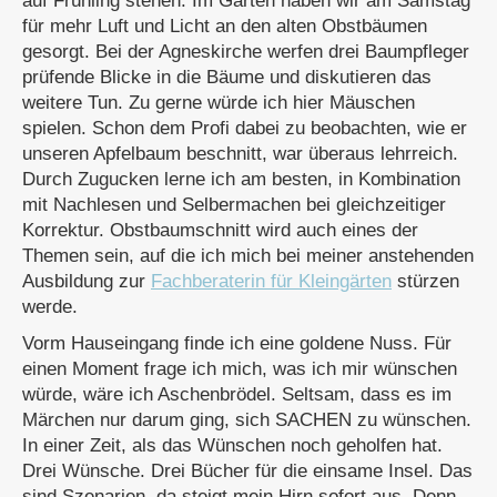
auf Frühling stehen. Im Garten haben wir am Samstag
für mehr Luft und Licht an den alten Obstbäumen
gesorgt. Bei der Agneskirche werfen drei Baumpfleger
prüfende Blicke in die Bäume und diskutieren das
weitere Tun. Zu gerne würde ich hier Mäuschen
spielen. Schon dem Profi dabei zu beobachten, wie er
unseren Apfelbaum beschnitt, war überaus lehrreich.
Durch Zugucken lerne ich am besten, in Kombination
mit Nachlesen und Selbermachen bei gleichzeitiger
Korrektur. Obstbaumschnitt wird auch eines der
Themen sein, auf die ich mich bei meiner anstehenden
Ausbildung zur
Fachberaterin für Kleingärten
stürzen
werde.
Vorm Hauseingang finde ich eine goldene Nuss. Für
einen Moment frage ich mich, was ich mir wünschen
würde, wäre ich Aschenbrödel. Seltsam, dass es im
Märchen nur darum ging, sich SACHEN zu wünschen.
In einer Zeit, als das Wünschen noch geholfen hat.
Drei Wünsche. Drei Bücher für die einsame Insel. Das
sind Szenarien, da steigt mein Hirn sofort aus. Denn