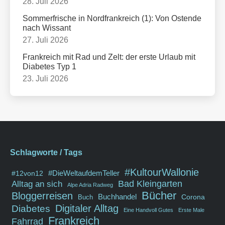
28. Juli 2026
Sommerfrische in Nordfrankreich (1): Von Ostende
nach Wissant
27. Juli 2026
Frankreich mit Rad und Zelt: der erste Urlaub mit
Diabetes Typ 1
23. Juli 2026
Schlagworte / Tags
#KultourWallonie
#DieWeltaufdemTeller
#12von12
Bad Kleingarten
Alltag an sich
Alpe Adria Radweg
Bücher
Bloggerreisen
Buchhandel
Corona
Buch
Diabetes
Digitaler Alltag
Eine Handvoll Gutes
Erste Male
Frankreich
Fahrrad