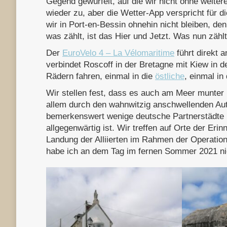
Gegend gewürfelt, auf die wir nicht ohne weit
wieder zu, aber die Wetter-App verspricht für 
wir in Port-en-Bessin ohnehin nicht bleiben, 
was zählt, ist das Hier und Jetzt. Was nun zähl
Der
EuroVelo 4 – La Vélomaritime
führt direkt 
verbindet Roscoff in der Bretagne mit Kiew in 
Rädern fahren, einmal in die
östliche
, einmal in
Wir stellen fest, dass es auch am Meer munter 
allem durch den wahnwitzig anschwellenden A
bemerkenswert wenige deutsche Partnerstädte in
allgegenwärtig ist. Wir treffen auf Orte der Er
Landung der Alliierten im Rahmen der Operation
habe ich an dem Tag im fernen Sommer 2021 ni