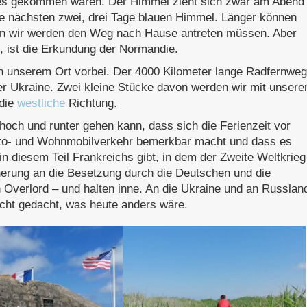
eres gekommen wären. Der Himmel zieht sich zwar am Abend
die nächsten zwei, drei Tage blauen Himmel. Länger können
denn wir werden den Weg nach Hause antreten müssen. Aber
t, ist die Erkundung der Normandie.
an unserem Ort vorbei. Der 4000 Kilometer lange Radfernweg
der Ukraine. Zwei kleine Stücke davon werden wir mit unsere
 die
westliche
Richtung.
hoch und runter gehen kann, dass sich die Ferienzeit vor
uto- und Wohnmobilverkehr bemerkbar macht und dass es
 diesem Teil Frankreichs gibt, in dem der Zweite Weltkrieg
innerung an die Besetzung durch die Deutschen und die
 Overlord – und halten inne. An die Ukraine und an Russlan
cht gedacht, was heute anders wäre.